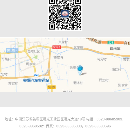
地址：中国江苏省姜堰区曙光工业园区曙光大道18号 电话：0523-88685303，
0523-88685321 传真：0523-88685303，0523-88680696