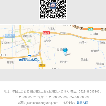
地址：中国江苏省姜堰区曙光工业园区曙光大道18号 电话：0523-88685303，
0523-88685321 传真：0523-88685303，0523-88680696
邮箱：jstsales@shuguang.com 技术支持：
姜堰人网