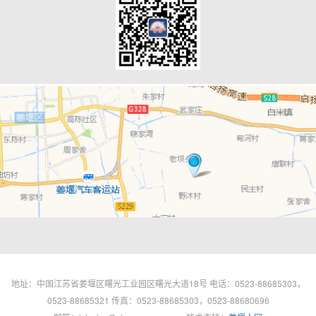
地址：中国江苏省姜堰区曙光工业园区曙光大道18号 电话：0523-88685303，
0523-88685321 传真：0523-88685303，0523-88680696